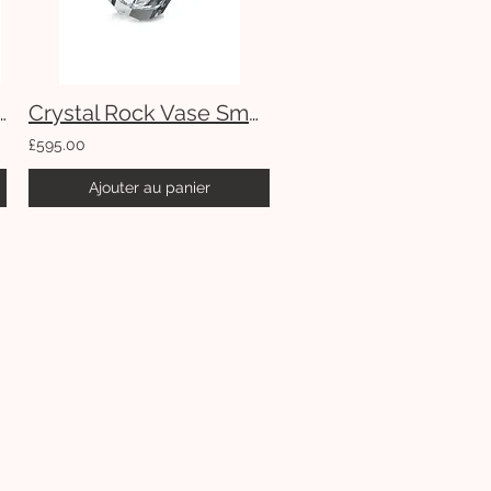
ra Chair- Terry Cloth
Crystal Rock Vase Small
£595.00
Ajouter au panier