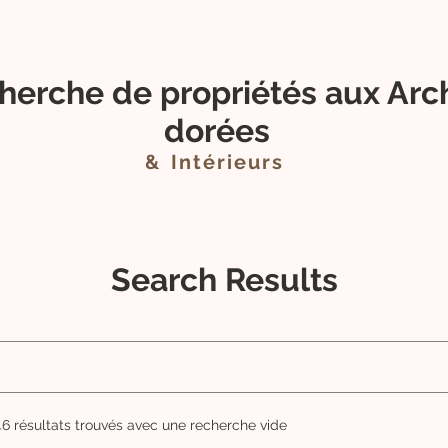
About
New Page
??
??
herche de propriétés aux Arc
dorées
&
Intérieurs
Search Results
46 résultats trouvés avec une recherche vide