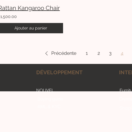
Rattan Kangaroo Chair
£1,500.00
Ajouter au panier
Précédente
1
2
3
4
DÉVELOPPEMENT
INTE
NOUVELLE MAISON
Furnit
Buying guide
Crysta
AML & KYC
Shipp