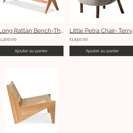
Long Rattan Bench-Three Seaters
Little Pet
£1,200.00
£1,550.00
Ajouter au panier
Ajouter au panier